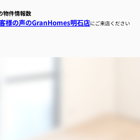
スの物件情報数
様の声のGranHomes明石店
にご来店ください