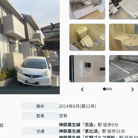
2014年6月(築12年)
築年
空有
駐車
神鉄粟生線
「
志染
」駅 徒歩6分
目
神鉄粟生線
「
恵比須
」駅 徒歩31分
交通
神鉄粟生線
「
広野ゴルフ場前
」駅 徒歩3