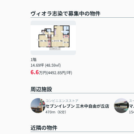
ヴィオラ志染で募集中の物件
1階
14.69坪 (48.59㎡)
6.6
万円(4492.85円/坪)
周辺施設
コンビニエンスストア
ス
セブンイレブン 三木中自由が丘店
マ
470ｍ（6分）
1
近隣の物件