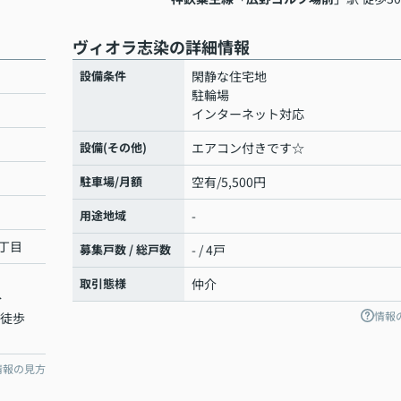
ヴィオラ志染の詳細情報
設備条件
閑静な住宅地
駐輪場
インターネット対応
設備(その他)
エアコン付きです☆
駐車場/月額
空有/5,500円
用途地域
-
丁目
募集戸数 / 総戸数
- / 4戸
取引態様
仲介
分
情報
 徒歩
情報の見方