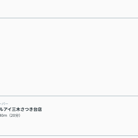
ーパー
ルアイ三木さつき台店
540ｍ（20分）