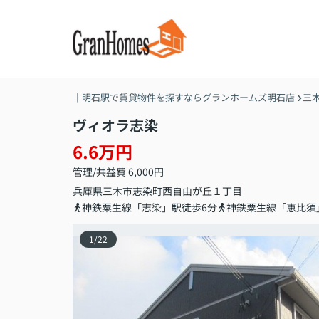
｜明石駅で賃貸物件を探すならグランホームズ明石店
三
ヴィオラ志染
6.6万円
管理/共益費 6,000円
兵庫県
三木市
志染町西自由が丘
１丁目
神鉄粟生線「志染」駅徒歩6分
神鉄粟生線「恵比須
1
/
22