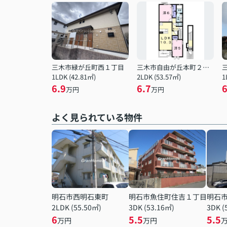
三木市緑が丘町西１丁目
三木市自由が丘本町２丁目
1LDK (42.81㎡)
2LDK (53.57㎡)
1
6.9
6.7
6
万円
万円
よく見られている物件
明石市西明石東町
明石市魚住町住吉１丁目
明石
2LDK (55.50㎡)
3DK (53.16㎡)
3DK (
6
5.5
5.5
万円
万円