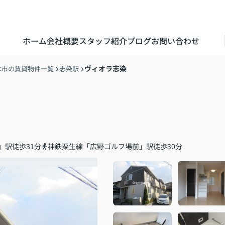
ホーム
会社概要
スタッフ紹介
ブログ
お問い合わせ
ヴィオラ志染
木市の賃貸物件一覧
志染駅
」駅徒歩31分
神鉄粟生線「広野ゴルフ場前」駅徒歩30分