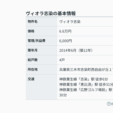
ヴィオラ志染の基本情報
物件名
ヴィオラ志染
価格
6.6万円
管理/共益費
6,000円
築年月
2014年6月（築12年）
総戸数
4戸
所在地
兵庫県
三木市
志染町西自由が丘
１
交通
神鉄粟生線
「
志染
」駅 徒歩6分
神鉄粟生線
「
恵比須
」駅 徒歩31
神鉄粟生線
「
広野ゴルフ場前
」駅
30分