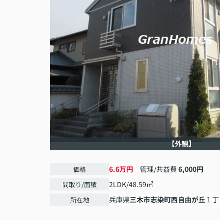
【外観】
6.6万円
管理/共益費
6,000円
価格
2LDK/48.59㎡
間取り/面積
兵庫県
三木市
志染町西自由が丘
１丁
所在地