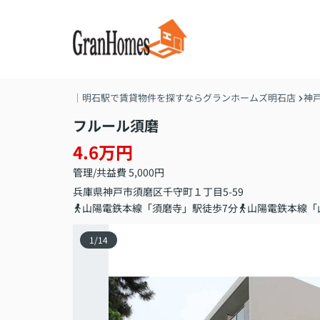
｜明石駅で賃貸物件を探すならグランホームズ明石店
神
フルール須磨
4.6万円
管理/共益費 5,000円
兵庫県
神戸市須磨区
千守町
１丁目5-59
山陽電鉄本線「須磨寺」駅徒歩7分
山陽電鉄本線「
1
/
14