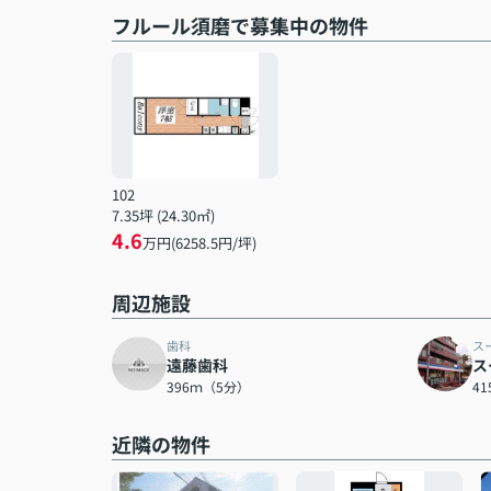
フルール須磨で募集中の物件
102
7.35坪 (24.30㎡)
4.6
万円(6258.5円/坪)
周辺施設
歯科
ス
遠藤歯科
ス
396ｍ（5分）
4
近隣の物件