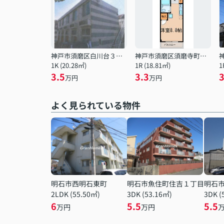
神戸市須磨区白川台３丁目
神戸市須磨区須磨寺町５丁目
1K (20.28㎡)
1R (18.81㎡)
1
3.5
3.3
3
万円
万円
よく見られている物件
明石市西明石東町
明石市魚住町住吉１丁目
明石
2LDK (55.50㎡)
3DK (53.16㎡)
3DK (
6
5.5
5.5
万円
万円