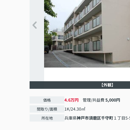
【外観】
4.6万円
管理/共益費
5,000円
価格
1K/24.30㎡
間取り/面積
兵庫県
神戸市須磨区
千守町
１丁目5-
所在地