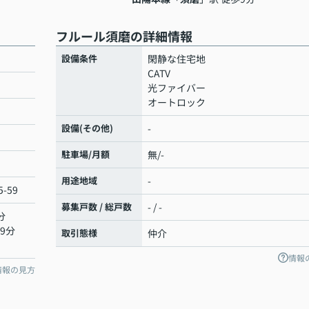
フルール須磨の詳細情報
設備条件
閑静な住宅地
CATV
光ファイバー
オートロック
設備(その他)
-
駐車場/月額
無/-
用途地域
-
-59
募集戸数 / 総戸数
- / -
分
9分
取引態様
仲介
情報
情報の見方