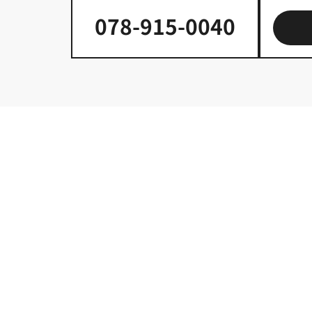
078-915-0040
内で希望に合う物件を見つけるには、どうすれば良いですか？
はエリアによって特性が異なります。交通の便が良い駅周辺、
イント（例：敷金・礼金ゼロ、新築・築浅）を教えていただけ