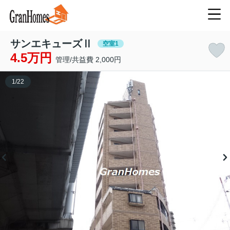
サンエキューズⅡ
空室1
4.5万円
管理/共益費 2,000円
1
/
22