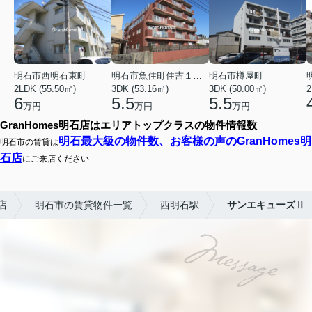
明石市西明石東町
明石市魚住町住吉１丁目
明石市樽屋町
2LDK (55.50㎡)
3DK (53.16㎡)
3DK (50.00㎡)
2
6
5.5
5.5
万円
万円
万円
GranHomes明石店はエリアトップクラスの物件情報数
明石最大級の物件数、お客様の声のGranHomes明
明石市の賃貸は
石店
にご来店ください
店
明石市の賃貸物件一覧
西明石駅
サンエキューズⅡ