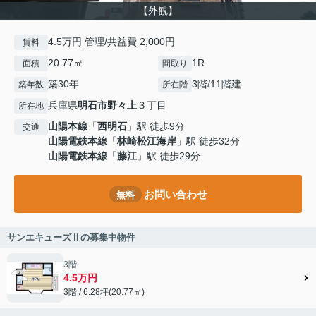
【外観】
4.5万円 管理/共益費 2,000円
賃料
20.77㎡
1R
面積
間取り
築30年
3階/11階建
築年数
所在階
兵庫県
明石市
野々上
３丁目
所在地
山陽本線
「
西明石
」駅 徒歩9分
交通
山陽電鉄本線
「
林崎松江海岸
」駅 徒歩32分
山陽電鉄本線
「
藤江
」駅 徒歩29分
お問い合わせ
無料
サンエキューズⅡの募集中物件
3階
4.5万円
3階 / 6.28坪(20.77㎡)