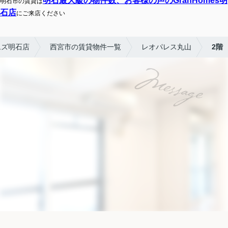
明石最大級の物件数、お客様の声のGranHomes明
明石市の賃貸は
石店
にご来店ください
ムズ明石店
西宮市の賃貸物件一覧
レオパレス丸山
2階