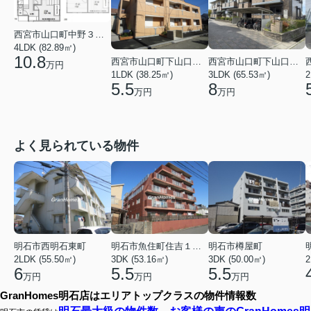
西宮市山口町中野３丁目
4LDK (82.89㎡)
10.8
西宮市山口町下山口５丁目
西宮市山口町下山口５丁目
万円
1LDK (38.25㎡)
3LDK (65.53㎡)
2
5.5
8
万円
万円
よく見られている物件
明石市西明石東町
明石市魚住町住吉１丁目
明石市樽屋町
2LDK (55.50㎡)
3DK (53.16㎡)
3DK (50.00㎡)
2
6
5.5
5.5
万円
万円
万円
GranHomes明石店はエリアトップクラスの物件情報数