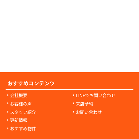
の原状回復費用について教えてください。
の原状回復費用は、入居者様の故意や過失に
耗・破損に対して発生します。通常の生活で
経年劣化や自然損耗については、原則として
様の負担にはなりません。ご心配な点があれ
当者にご相談ください。
おすすめコンテンツ
会社概要
LINEでお問い合わせ
お客様の声
来店予約
スタッフ紹介
お問い合わせ
更新情報
おすすめ物件