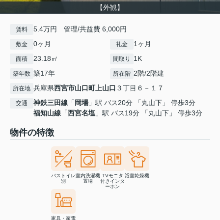
【外観】
5.4万円 管理/共益費 6,000円
賃料
0ヶ月
1ヶ月
敷金
礼金
23.18㎡
1K
面積
間取り
築17年
2階/2階建
築年数
所在階
兵庫県
西宮市
山口町上山口
３丁目６－１７
所在地
神鉄三田線
「
岡場
」駅 バス20分 「丸山下」 停歩3分
交通
福知山線
「
西宮名塩
」駅 バス19分 「丸山下」 停歩3分
物件の特徴
バストイレ
室内洗濯機
TVモニタ
浴室乾燥機
別
置場
付きインタ
ーホン
家具・家電