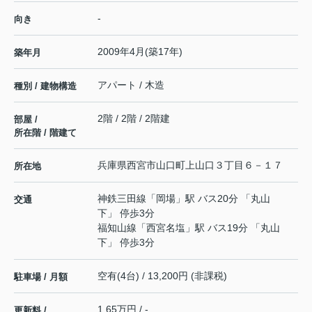
-
向き
2009年4月(築17年)
築年月
アパート / 木造
種別 / 建物構造
2階 / 2階 / 2階建
部屋 /
所在階 / 階建て
兵庫県
西宮市
山口町上山口
３丁目６－１７
所在地
神鉄三田線
「
岡場
」駅 バス20分 「丸山
交通
下」 停歩3分
福知山線
「
西宮名塩
」駅 バス19分 「丸山
下」 停歩3分
空有(4台) / 13,200円 (非課税)
駐車場 / 月額
1.65万円 / -
更新料 /