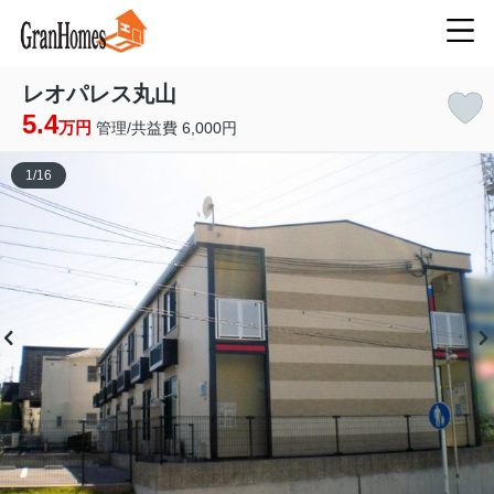
レオパレス丸山
5.4
万円
管理/共益費 6,000円
1
/
16