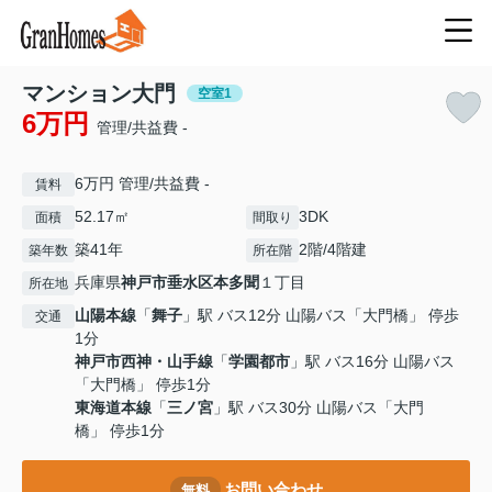
マンション大門
空室1
6万円
管理/共益費 -
6万円 管理/共益費 -
賃料
52.17㎡
3DK
面積
間取り
築41年
2階/4階建
築年数
所在階
兵庫県
神戸市垂水区
本多聞
１丁目
所在地
山陽本線
「
舞子
」駅 バス12分 山陽バス「大門橋」 停歩
交通
1分
神戸市西神・山手線
「
学園都市
」駅 バス16分 山陽バス
「大門橋」 停歩1分
東海道本線
「
三ノ宮
」駅 バス30分 山陽バス「大門
橋」 停歩1分
お問い合わせ
無料