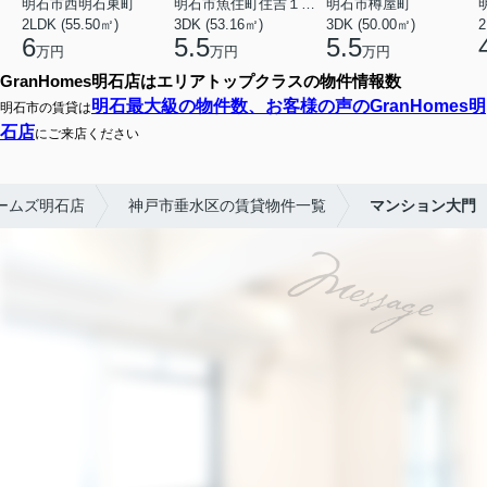
明石市西明石東町
明石市魚住町住吉１丁目
明石市樽屋町
2LDK (55.50㎡)
3DK (53.16㎡)
3DK (50.00㎡)
2
6
5.5
5.5
万円
万円
万円
GranHomes明石店はエリアトップクラスの物件情報数
明石最大級の物件数、お客様の声のGranHomes明
明石市の賃貸は
石店
にご来店ください
ームズ明石店
神戸市垂水区の賃貸物件一覧
マンション大門