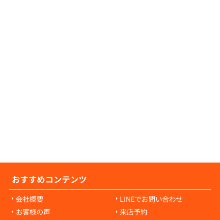
証人が不要な物件につきましても、数多くご
可能でございますので、お気軽にご相談くだ
せ。
の原状回復費用について教えてください。
の原状回復費用は、入居者様の故意や過失に
耗・破損に対して発生します。通常の生活で
経年劣化や自然損耗については、原則として
様の負担にはなりません。ご心配な点があれ
当者にご相談ください。
おすすめコンテンツ
会社概要
LINEでお問い合わせ
お客様の声
来店予約