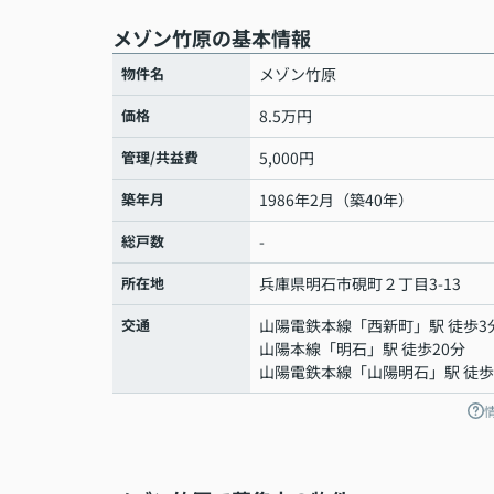
メゾン竹原の基本情報
物件名
メゾン竹原
価格
8.5万円
管理/共益費
5,000円
築年月
1986年2月（築40年）
総戸数
-
所在地
兵庫県
明石市
硯町
２丁目3-13
交通
山陽電鉄本線
「
西新町
」駅 徒歩3
山陽本線
「
明石
」駅 徒歩20分
山陽電鉄本線
「
山陽明石
」駅 徒歩