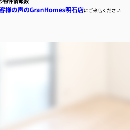
スの物件情報数
様の声のGranHomes明石店
にご来店ください