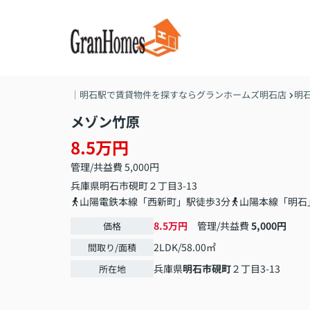
｜明石駅で賃貸物件を探すならグランホームズ明石店
明
メゾン竹原
8.5万円
管理/共益費 5,000円
兵庫県
明石市
硯町
２丁目3-13
山陽電鉄本線「西新町」駅徒歩3分
山陽本線「明石
8.5万円
管理/共益費
5,000円
価格
2LDK/58.00㎡
間取り/面積
兵庫県
明石市
硯町
２丁目3-13
所在地