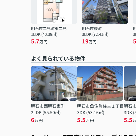
明石市二見町東二見
明石市桜町
1LDK (40.39㎡)
3LDK (72.41㎡)
3
5.7
19
5
万円
万円
よく見られている物件
明石市西明石東町
明石市魚住町住吉１丁目
明石
2LDK (55.50㎡)
3DK (53.16㎡)
3DK (
6
5.5
5.5
万円
万円