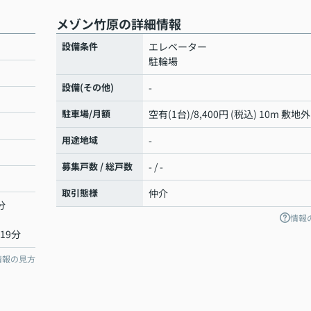
メゾン竹原の詳細情報
設備条件
エレベーター
駐輪場
設備(その他)
-
駐車場/月額
空有(1台)/8,400円 (税込) 10m 敷地外
用途地域
-
募集戸数 / 総戸数
- / -
取引態様
仲介
分
情報
19分
情報の見方