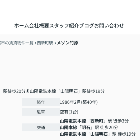
ホーム
会社概要
スタッフ紹介
ブログ
お問い合わせ
メゾン竹原
石市の賃貸物件一覧
西新町駅
」駅徒歩20分
山陽電鉄本線「山陽明石」駅徒歩19分
1986年2月(築40年)
築年
空有(1台)
駐車
山陽電鉄本線
「
西新町
」駅 徒歩3分
山陽本線
「
明石
」駅 徒歩20分
交通
山陽電鉄本線
「
山陽明石
」駅 徒歩19分