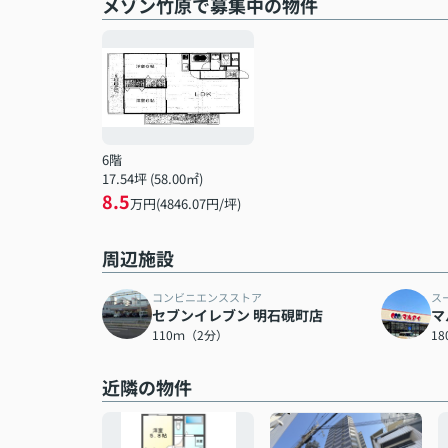
メゾン竹原で募集中の物件
6階
17.54坪 (58.00㎡)
8.5
万円(4846.07円/坪)
周辺施設
コンビニエンスストア
ス
セブンイレブン 明石硯町店
マ
110ｍ（2分）
1
近隣の物件