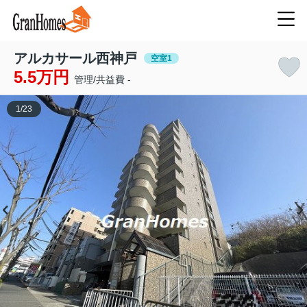
アルカサール西神戸
空室1
5.5万円
管理/共益費 -
1
/
23