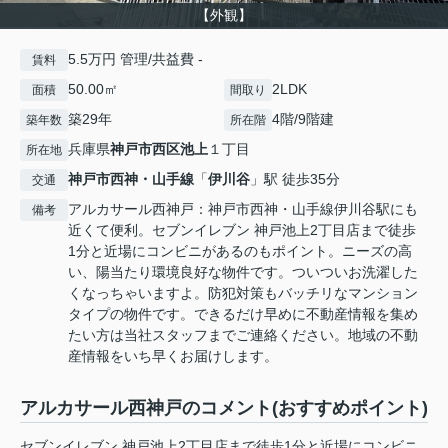
【外観】
5.5万円 管理/共益費 -
賃料
50.00㎡
2LDK
面積
間取り
築29年
4階/9階建
築年数
所在階
兵庫県
神戸市西区
池上
１丁目
所在地
神戸市西神・山手線
「
伊川谷
」駅 徒歩35分
交通
アルカサール西神戸：神戸市西神・山手線伊川谷駅にも
備考
近くて便利。セブンイレブン 神戸池上2丁目店まで徒歩
1分と近場にコンビニがあるのもポイント。ニーズの高
い、陽当たり環境良好な物件です。ついついお洗濯した
くなっちゃいますよ。防犯対策もバッチリなマンション
タイプの物件です。できるだけ早めに不動産情報を集め
たい方は当社スタッフまでご連絡ください。地域の不動
産情報をいち早くお届けします。
アルカサール西神戸のコメント(おすすめポイント)
セブンイレブン 神戸池上2丁目店まで徒歩1分と近場にコンビニ