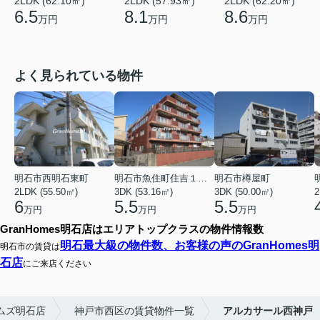
2LDK (62.10㎡)
2LDK (57.93㎡)
2LDK (62.20㎡)
6.5
8.1
8.6
万円
万円
万円
よく見られている物件
明石市西明石東町
明石市魚住町住吉１丁目
明石市樽屋町
2LDK (55.50㎡)
3DK (53.16㎡)
3DK (50.00㎡)
2
6
5.5
5.5
万円
万円
万円
GranHomes明石店はエリアトップクラスの物件情報数
明石最大級の物件数、お客様の声のGranHomes明
明石市の賃貸は
石店
にご来店ください
ムズ明石店
神戸市西区の賃貸物件一覧
アルカサール西神戸