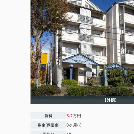
【外観】
3.2
万円
賃料
0ヶ月(-)
敷金(保証金)