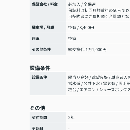
保証会社 / 料金
必加入 / 全保連
保証料は初回月額賃料の50％で以
月契約者にご負担頂く合計額とな
駐車場 / 月額
空有 / 8,400円
空家
現況
その他条件
鍵交換代:1万1,000円
設備条件
設備条件
陽当り良好 / 眺望良好 / 単身者入居 
営水道 / 公共下水 / 電気有 / 照
粧台 / エアコン / シューズボックス
その他
2年
契約期間
-
更新料