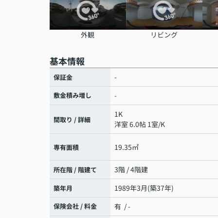
外観
リビング
基本情報
-
保証金
敷金積み増し
-
1K
間取り / 詳細
洋室 6.0帖 1室
/
K
19.35㎡
専有面積
3階 / 4階建
所在階 / 階建て
1989年3月(築37年)
築年月
保険会社 / 料金
有 / -