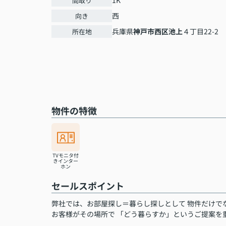
1K
間取り
西
向き
兵庫県
神戸市西区
池上
４丁目22-2
所在地
物件の特徴
TVモニタ付
きインター
ホン
セールスポイント
弊社では、お部屋探し＝暮らし探しとして 物件だけで
お客様がその場所で 「どう暮らすか」というご提案を