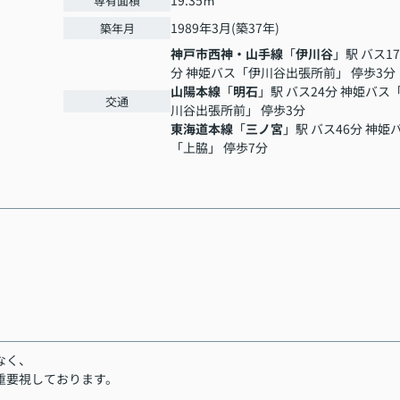
19.35㎡
専有面積
1989年3月(築37年)
築年月
神戸市西神・山手線
「
伊川谷
」駅 バス17
分 神姫バス「伊川谷出張所前」 停歩3分
山陽本線
「
明石
」駅 バス24分 神姫バス
交通
川谷出張所前」 停歩3分
東海道本線
「
三ノ宮
」駅 バス46分 神姫
「上脇」 停歩7分
なく、
重要視しております。