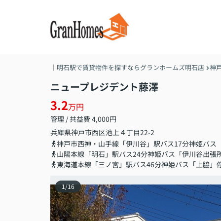
｜明石駅で賃貸物件を探すならグランホームズ明石店
神
ニュープレジデント藤澤
3.2
万円
管理 / 共益費 4,000円
兵庫県
神戸市西区
池上
４丁目22-2
神戸市西神・山手線「伊川谷」駅バス17分神姫バス
山陽本線「明石」駅バス24分神姫バス「伊川谷出張
東海道本線「三ノ宮」駅バス46分神姫バス「上脇」
1
/
16