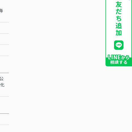
毎
 公
面化