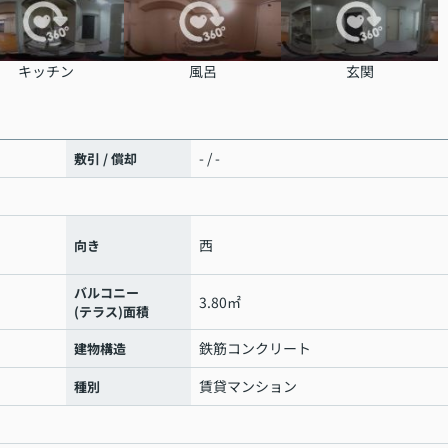
キッチン
風呂
玄関
- / -
敷引 / 償却
西
向き
バルコニー
3.80㎡
(テラス)面積
鉄筋コンクリート
建物構造
賃貸マンション
種別