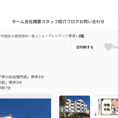
ホーム
会社概要
スタッフ紹介
ブログ
お問い合わせ
ニュープレジデント藤澤
3階
戸市西区の賃貸物件一覧
印刷する
お気
「伊川谷出張所前」停歩3分
所前」停歩3分
停歩7分