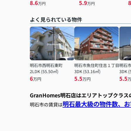
8.6
5.9
8
万円
万円
よく見られている物件
明石市西明石東町
明石市魚住町住吉１丁目
明石
2LDK (55.50㎡)
3DK (53.16㎡)
3DK (
6
5.5
5.5
万円
万円
GranHomes明石店はエリアトップクラ
明石最大級の物件数、お客
明石市の賃貸は