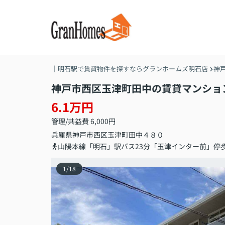
｜明石駅で賃貸物件を探すならグランホームズ明石店
神
神戸市西区玉津町田中の賃貸マンショ
6.1万円
管理/共益費 6,000円
兵庫県
神戸市西区
玉津町田中
４８０
山陽本線「明石」駅バス23分「玉津インター前」停
1
/
18