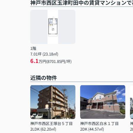
神戸市西区玉津町田中の賃貸マンションで
1階
7.01坪 (23.18㎡)
6.1
万円(8701.85円/坪)
近隣の物件
神戸市西区王塚台５丁目
神戸市西区白水１丁目
2LDK (62.20㎡)
2DK (44.57㎡)
2