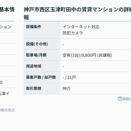
基本情
神戸市西区玉津町田中の賃貸マンションの詳
報
ション
設備条件
インターネット対応
防犯カメラ
設備(その他)
-
駐車場/月額
空有(3台)/8,800円 (非課税)
用途地域
-
募集戸数 / 総戸数
- / 21戸
０
取引態様
仲介
玉津イ
情報
情報の見方