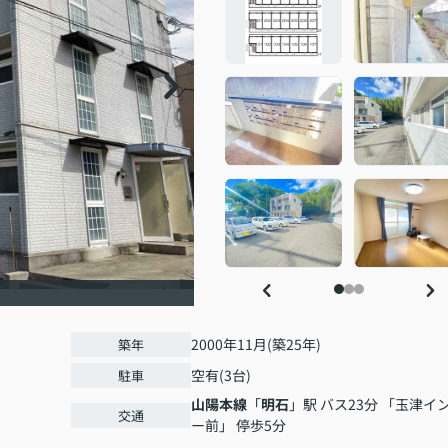
2000年11月(築25年)
築年
空有(3台)
駐車
山陽本線
「
明石
」駅 バス23分 「玉津イ
交通
ー前」 停歩5分