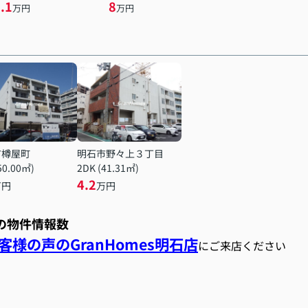
.1
8
万円
万円
市樽屋町
明石市野々上３丁目
50.00㎡)
2DK (41.31㎡)
4.2
万円
万円
スの物件情報数
様の声のGranHomes明石店
にご来店ください