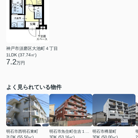
神戸市須磨区大池町４丁目
1LDK (37.74㎡)
7.2
万円
よく見られている物件
明石市西明石東町
明石市魚住町住吉１丁目
明石市樽屋町
2LDK (55.50㎡)
3DK (53.16㎡)
3DK (50.00㎡)
2