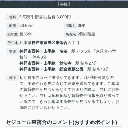
【外観】
6.5万円 管理/共益費 6,000円
賃料
53.68㎡
3DK
面積
間取り
築35年
2階/2階建
築年数
所在階
兵庫県
神戸市須磨区
東落合
３丁目
所在地
神戸市西神・山手線
「
名谷
」駅 バス5分 「東落合小学
交通
校前」 停歩3分
神戸市西神・山手線
「
妙法寺
」駅 徒歩27分
神戸市西神・山手線
「
総合運動公園
」駅 徒歩43分
初期費用のカード決済ができます。2駅利用可能なの
備考
で、用途や行き先に応じて経路を選択できます。ご希望
の賃貸物件が見つからなくてお困りの際は、当社にお任
せ下さい。当社は多種多様な賃貸物件情報を取り扱って
いるので、きっと希望する物件が見つかるでしょう。お
気軽にお問い合わせ下さい。
セジュール東落合のコメント(おすすめポイント)