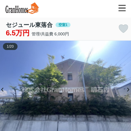
セジュール東落合
空室1
6.5万円
管理/共益費 6,000円
1
/
20