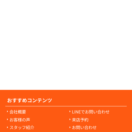
証人が不要な物件につきましても、数多くご
可能でございますので、お気軽にご相談くだ
せ。
の原状回復費用について教えてください。
の原状回復費用は、入居者様の故意や過失に
耗・破損に対して発生します。通常の生活で
経年劣化や自然損耗については、原則として
様の負担にはなりません。ご心配な点があれ
当者にご相談ください。
おすすめコンテンツ
会社概要
LINEでお問い合わせ
お客様の声
来店予約
スタッフ紹介
お問い合わせ