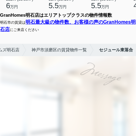
6
5.5
5.5
万円
万円
万円
GranHomes明石店はエリアトップクラスの物件情報数
明石最大級の物件数、お客様の声のGranHomes明
明石市の賃貸は
石店
にご来店ください
ムズ明石店
神戸市須磨区の賃貸物件一覧
セジュール東落合