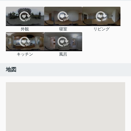
外観
寝室
リビング
キッチン
風呂
地図