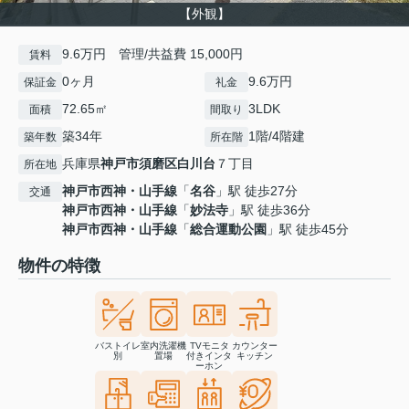
【外観】
9.6万円 管理/共益費 15,000円
賃料
0ヶ月
9.6万円
保証金
礼金
72.65㎡
3LDK
面積
間取り
築34年
1階/4階建
築年数
所在階
兵庫県
神戸市須磨区
白川台
７丁目
所在地
神戸市西神・山手線
「
名谷
」駅 徒歩27分
交通
神戸市西神・山手線
「
妙法寺
」駅 徒歩36分
神戸市西神・山手線
「
総合運動公園
」駅 徒歩45分
物件の特徴
バストイレ
室内洗濯機
TVモニタ
カウンター
別
置場
付きインタ
キッチン
ーホン