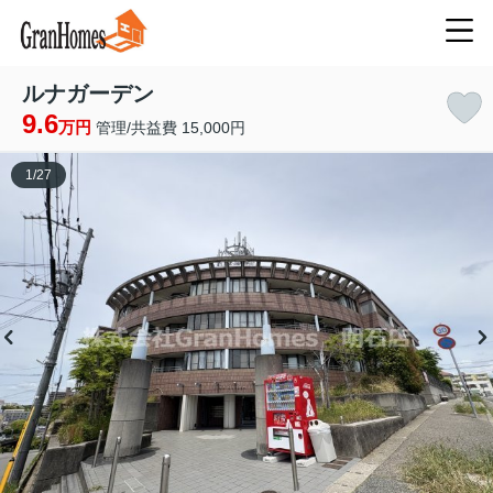
ルナガーデン
9.6
万円
管理/共益費 15,000円
1
/
27