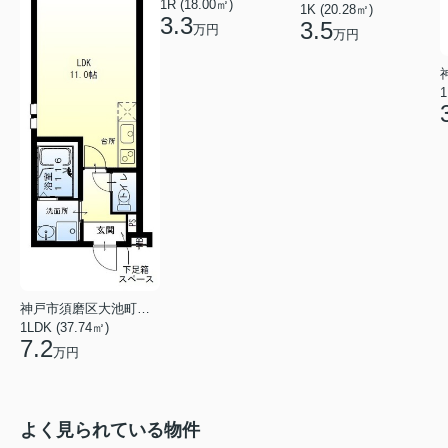
1R (18.00㎡)
1K (20.28㎡)
3.3
3.5
万円
万円
1
神戸市須磨区大池町４丁目
1LDK (37.74㎡)
7.2
万円
よく見られている物件