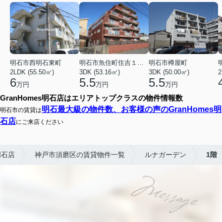
明石市西明石東町
明石市魚住町住吉１丁目
明石市樽屋町
2LDK (55.50㎡)
3DK (53.16㎡)
3DK (50.00㎡)
2
6
5.5
5.5
万円
万円
万円
GranHomes明石店はエリアトップクラスの物件情報数
明石最大級の物件数、お客様の声のGranHomes明
明石市の賃貸は
石店
にご来店ください
明石店
神戸市須磨区の賃貸物件一覧
ルナガーデン
1階