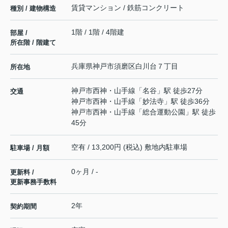
賃貸マンション / 鉄筋コンクリート
種別 / 建物構造
1階 / 1階 / 4階建
部屋 /
所在階 / 階建て
兵庫県
神戸市須磨区
白川台
７丁目
所在地
神戸市西神・山手線
「
名谷
」駅 徒歩27分
交通
神戸市西神・山手線
「
妙法寺
」駅 徒歩36分
神戸市西神・山手線
「
総合運動公園
」駅 徒歩
45分
空有 / 13,200円 (税込) 敷地内駐車場
駐車場 / 月額
0ヶ月 / -
更新料 /
更新事務手数料
2年
契約期間