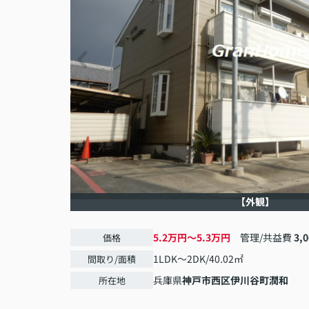
【外観】
5.2万円～5.3万円
管理/共益費
3,
価格
1LDK～2DK/40.02㎡
間取り/面積
兵庫県
神戸市西区
伊川谷町潤和
所在地