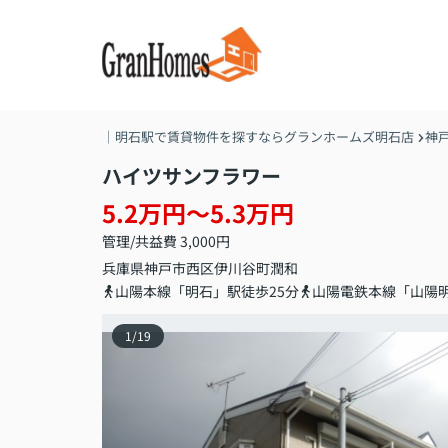
｜明石駅で賃貸物件を探すならグランホームズ明石店
神
ハイツサンフラワー
5.2万円～5.3万円
管理/共益費 3,000円
兵庫県
神戸市西区
伊川谷町潤和
山陽本線「明石」駅徒歩25分
山陽電鉄本線「山陽明
1
/
19