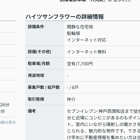
ハイツサンフラワーの詳細情報
設備条件
閑静な住宅地
駐輪場
インターネット対応
設備(その他)
インターネット無料
駐車場/月額
空有/7,700円
用途地域
-
募集戸数 / 総戸数
- / 6戸
取引態様
仲介
26分
3分
備考
セブンイレブン 神戸西潤和店まで徒
分と近場にコンビニがあるのもポイ
情報の見方
ト。室内にいながら陽射しの暖かさ
じられる、魅力的な物件です。でき
け早めに不動産情報を集めたい方は