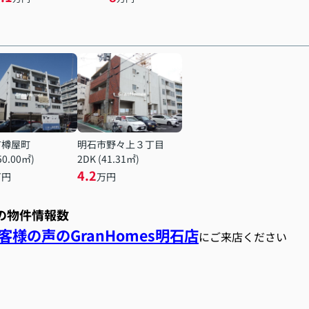
市樽屋町
明石市野々上３丁目
50.00㎡)
2DK (41.31㎡)
4.2
万円
万円
スの物件情報数
様の声のGranHomes明石店
にご来店ください