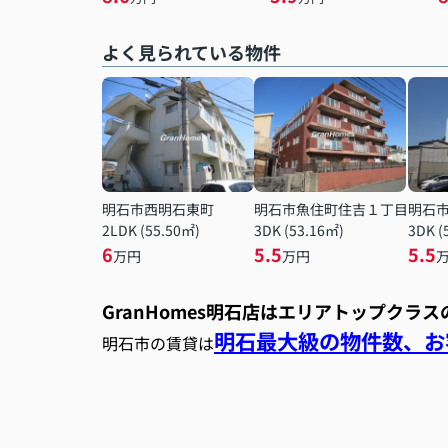
よく見られている物件
明石市西明石東町
明石市魚住町住吉１丁目
明石
2LDK (55.50㎡)
3DK (53.16㎡)
3DK (
6
5.5
5.5
万円
万円
GranHomes明石店はエリアトップクラ
明石最大級の物件数、お客
明石市の賃貸は