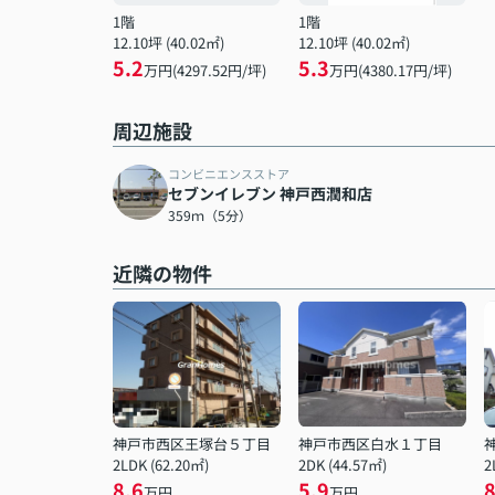
1階
1階
12.10坪 (40.02㎡)
12.10坪 (40.02㎡)
5.2
5.3
万円(4297.52円/坪)
万円(4380.17円/坪)
周辺施設
コンビニエンスストア
セブンイレブン 神戸西潤和店
359ｍ（5分）
近隣の物件
神戸市西区王塚台５丁目
神戸市西区白水１丁目
2LDK (62.20㎡)
2DK (44.57㎡)
2
8.6
5.9
8
万円
万円