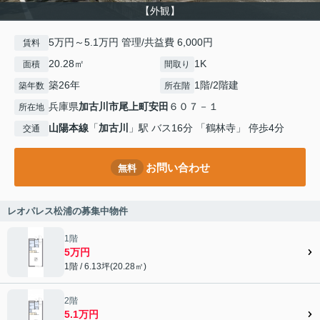
【外観】
5万円～5.1万円 管理/共益費 6,000円
賃料
20.28㎡
1K
面積
間取り
築26年
1階/2階建
築年数
所在階
兵庫県
加古川市
尾上町安田
６０７－１
所在地
山陽本線
「
加古川
」駅 バス16分 「鶴林寺」 停歩4分
交通
お問い合わせ
無料
レオパレス松浦の募集中物件
1階
5万円
1階 / 6.13坪(20.28㎡)
2階
5.1万円