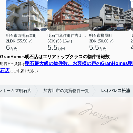
明石市西明石東町
明石市魚住町住吉１丁目
明石市樽屋町
2LDK (55.50㎡)
3DK (53.16㎡)
3DK (50.00㎡)
2
6
5.5
5.5
万円
万円
万円
GranHomes明石店はエリアトップクラスの物件情報数
明石最大級の物件数、お客様の声のGranHomes明
明石市の賃貸は
石店
にご来店ください
ンホームズ明石店
加古川市の賃貸物件一覧
レオパレス松浦