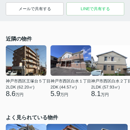
メールで共有する
LINEで共有する
近隣の物件
神戸市西区白水１丁目
神戸市西区王塚台５丁目
神戸市西区白水２丁
2DK (44.57㎡)
2LDK (62.20㎡)
2LDK (57.93㎡)
5.9
8.6
8.1
万円
万円
万円
よく見られている物件