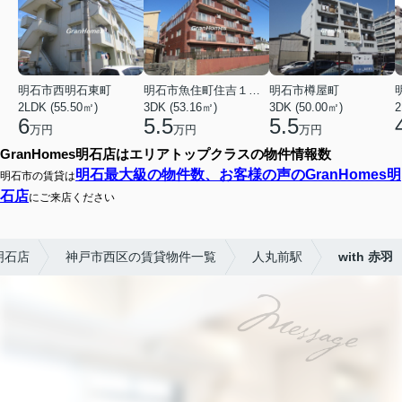
明石市西明石東町
明石市魚住町住吉１丁目
明石市樽屋町
2LDK (55.50㎡)
3DK (53.16㎡)
3DK (50.00㎡)
2
6
5.5
5.5
万円
万円
万円
GranHomes明石店はエリアトップクラスの物件情報数
明石最大級の物件数、お客様の声のGranHomes明
明石市の賃貸は
石店
にご来店ください
明石店
神戸市西区の賃貸物件一覧
人丸前駅
with 赤羽