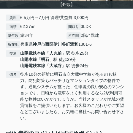
【外観】
6.5万円～7万円 管理/共益費 3,000円
賃料
62.37㎡
3LDK
面積
間取り
築34年
2階/4階建
築年数
所在階
兵庫県
神戸市西区
伊川谷町潤和
1301-6
所在地
山陽電鉄本線
「
人丸前
」駅 徒歩25分
交通
山陽本線
「
明石
」駅 徒歩29分
山陽電鉄本線
「
大蔵谷
」駅 徒歩24分
徒歩10分の距離に明石市立大蔵中学校があるのも魅
備考
力。防犯対策もバッチリなマンションタイプの物件で
す。通風システムが整った、住環境の良い安心のマンシ
ョンです。日頃から電車をよく利用するなら2駅利用可
能な物件はいかがでしょうか。当社スタッフが地域の賃
貸情報をご提供いたします。お客様のこだわりやご要望
などございましたら、お気軽に当社へお問い合わせ下さ
い。