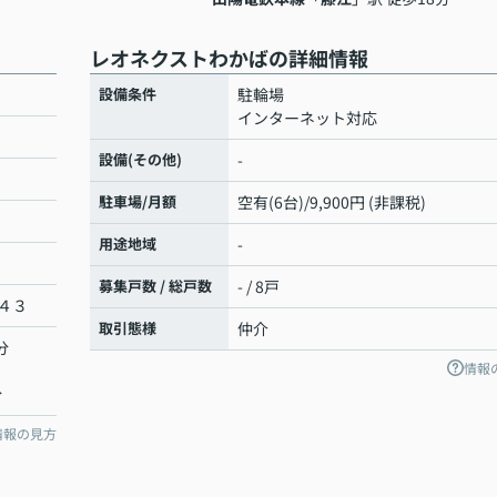
レオネクストわかばの詳細情報
設備条件
駐輪場
インターネット対応
設備(その他)
-
駐車場/月額
空有(6台)/9,900円 (非課税)
用途地域
-
募集戸数 / 総戸数
- / 8戸
４３
取引態様
仲介
分
情報
分
情報の見方