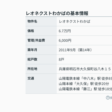
レオネクストわかばの基本情報
物件名
レオネクストわかば
価格
6.7万円
管理/共益費
6,000円
築年月
2011年9月（築14年）
総戸数
8戸
所在地
兵庫県
明石市
大久保町谷八木
１５
交通
山陽電鉄本線
「
中八木
」駅 徒歩8
山陽本線
「
大久保
」駅 徒歩20分
山陽電鉄本線
「
藤江
」駅 徒歩18