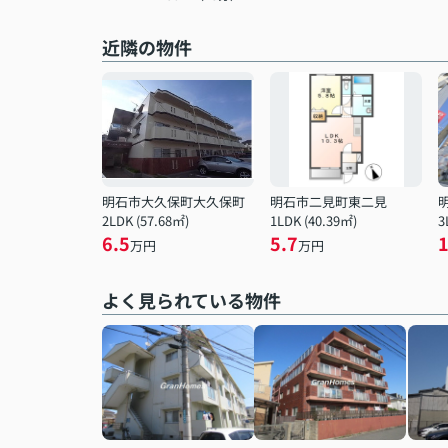
近隣の物件
明石市大久保町大久保町
明石市二見町東二見
2LDK (57.68㎡)
1LDK (40.39㎡)
3
6.5
5.7
万円
万円
よく見られている物件