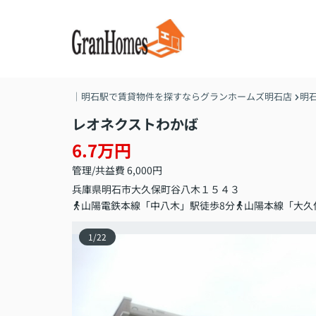
｜明石駅で賃貸物件を探すならグランホームズ明石店
明
レオネクストわかば
6.7万円
管理/共益費 6,000円
兵庫県
明石市
大久保町谷八木
１５４３
山陽電鉄本線「中八木」駅徒歩8分
山陽本線「大久
1
/
22