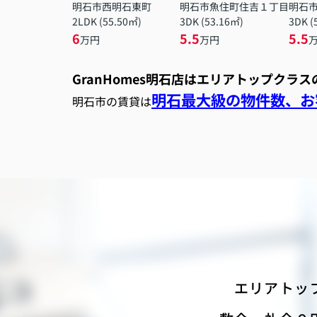
明石市西明石東町
明石市魚住町住吉１丁目
明石
2LDK (55.50㎡)
3DK (53.16㎡)
3DK (
6
5.5
5.5
万円
万円
GranHomes明石店はエリアトップクラ
明石最大級の物件数、お客
明石市の賃貸は
エリアトッ