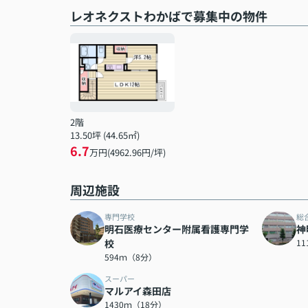
レオネクストわかばで募集中の物件
2階
13.50坪 (44.65㎡)
6.7
万円(4962.96円/坪)
周辺施設
専門学校
総
明石医療センター附属看護専門学
神
校
1
594ｍ（8分）
スーパー
マルアイ森田店
1430ｍ（18分）