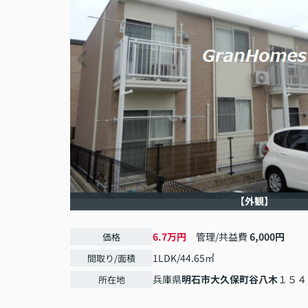
【外観】
6.7万円
管理/共益費
6,000円
価格
1LDK/44.65㎡
間取り/面積
兵庫県
明石市
大久保町谷八木
１５４
所在地