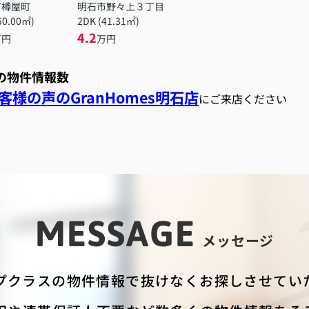
市樽屋町
明石市野々上３丁目
50.00㎡)
2DK (41.31㎡)
4.2
万円
万円
スの物件情報数
様の声のGranHomes明石店
にご来店ください
MESSAGE
メッセージ
プクラスの物件情報で抜けなくお探しさせてい