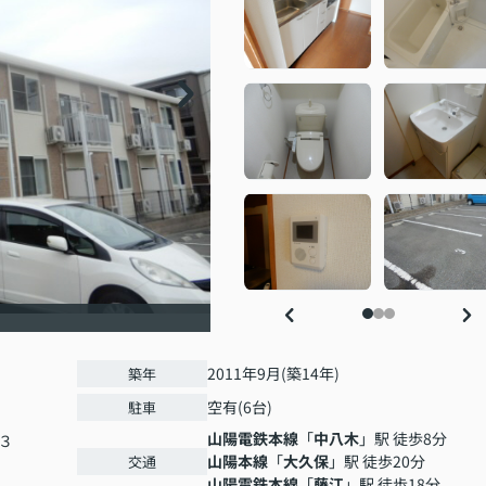
2011年9月(築14年)
築年
空有(6台)
駐車
山陽電鉄本線
「
中八木
」駅 徒歩8分
３
山陽本線
「
大久保
」駅 徒歩20分
交通
山陽電鉄本線
「
藤江
」駅 徒歩18分