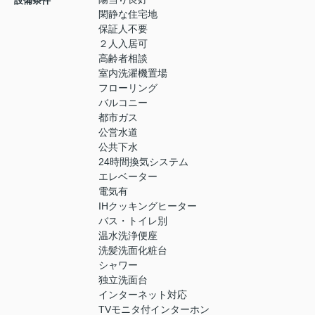
設備条件
閑静な住宅地
保証人不要
２人入居可
高齢者相談
室内洗濯機置場
フローリング
バルコニー
都市ガス
公営水道
公共下水
24時間換気システム
エレベーター
電気有
IHクッキングヒーター
バス・トイレ別
温水洗浄便座
洗髪洗面化粧台
シャワー
独立洗面台
インターネット対応
TVモニタ付インターホン