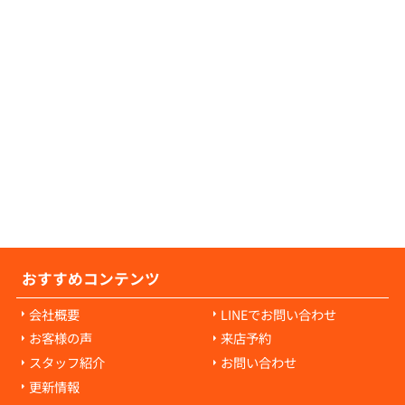
せ。
の原状回復費用について教えてください。
の原状回復費用は、入居者様の故意や過失に
耗・破損に対して発生します。通常の生活で
経年劣化や自然損耗については、原則として
様の負担にはなりません。ご心配な点があれ
当者にご相談ください。
おすすめコンテンツ
会社概要
LINEでお問い合わせ
お客様の声
来店予約
スタッフ紹介
お問い合わせ
更新情報