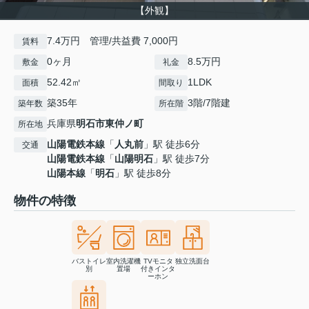
【外観】
7.4万円 管理/共益費 7,000円
賃料
0ヶ月
8.5万円
敷金
礼金
52.42㎡
1LDK
面積
間取り
築35年
3階/7階建
築年数
所在階
兵庫県
明石市
東仲ノ町
所在地
山陽電鉄本線
「
人丸前
」駅 徒歩6分
交通
山陽電鉄本線
「
山陽明石
」駅 徒歩7分
山陽本線
「
明石
」駅 徒歩8分
物件の特徴
バストイレ
室内洗濯機
TVモニタ
独立洗面台
別
置場
付きインタ
ーホン