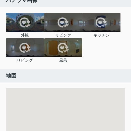
パノラマ画像
外観
リビング
キッチン
リビング
風呂
地図