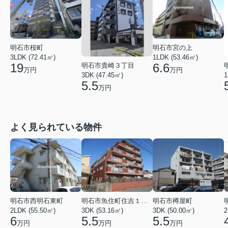
明石市桜町
明石市宮の上
3LDK (72.41㎡)
1LDK (53.46㎡)
19
6.6
明石市貴崎３丁目
万円
万円
3DK (47.45㎡)
1
5.5
万円
よく見られている物件
明石市西明石東町
明石市魚住町住吉１丁目
明石市樽屋町
2LDK (55.50㎡)
3DK (53.16㎡)
3DK (50.00㎡)
2
6
5.5
5.5
万円
万円
万円