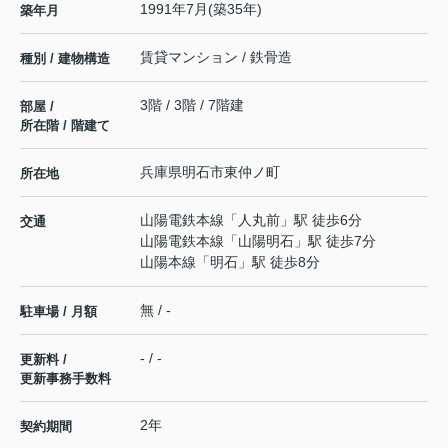
1991年7月(築35年)
築年月
賃貸マンション / 鉄骨造
種別 / 建物構造
3階 / 3階 / 7階建
部屋 /
所在階 / 階建て
兵庫県
明石市
東仲ノ町
所在地
山陽電鉄本線
「
人丸前
」駅 徒歩6分
交通
山陽電鉄本線
「
山陽明石
」駅 徒歩7分
山陽本線
「
明石
」駅 徒歩8分
無 / -
駐車場 / 月額
- / -
更新料 /
更新事務手数料
2年
契約期間