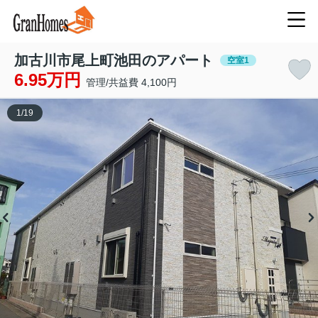
加古川市尾上町池田のアパート
空室1
6.95万円
管理/共益費 4,100円
1
/
19