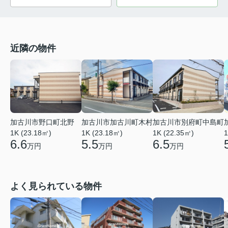
近隣の物件
加古川市野口町北野
加古川市加古川町木村
加古川市別府町中島町
1K (23.18㎡)
1K (23.18㎡)
1K (22.35㎡)
1
6.6
5.5
6.5
万円
万円
万円
よく見られている物件