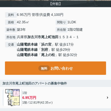
【外観】
6.95万円 管理/共益費 4,100円
賃料
42.35㎡
1LDK
面積
間取り
築3年
1階/2階建
築年数
所在階
兵庫県
加古川市
尾上町池田
１５３４－１
所在地
山陽電鉄本線
「
浜の宮
」駅 徒歩17分
交通
山陽電鉄本線
「
別府
」駅 徒歩29分
山陽電鉄本線
「
尾上の松
」駅 徒歩32分
お問い合わせ
無料
加古川市尾上町池田のアパートの募集中物件
1階
6.95万円
1階 / 12.81坪(42.35㎡)