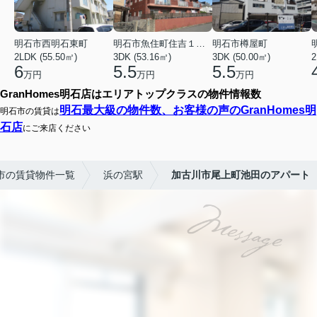
明石市西明石東町
明石市魚住町住吉１丁目
明石市樽屋町
2LDK (55.50㎡)
3DK (53.16㎡)
3DK (50.00㎡)
2
6
5.5
5.5
万円
万円
万円
GranHomes明石店はエリアトップクラスの物件情報数
明石最大級の物件数、お客様の声のGranHomes明
明石市の賃貸は
石店
にご来店ください
市の賃貸物件一覧
浜の宮駅
加古川市尾上町池田のアパート