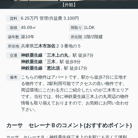
【外観】
6.25万円 管理/共益費 3,100円
賃料
45.09㎡
1LDK
面積
間取り
築10年
1階/2階建
築年数
所在階
兵庫県
三木市
加佐
２３番地の５
所在地
神鉄粟生線
「
三木上の丸
」駅 徒歩7分
交通
神鉄粟生線
「
三木
」駅 徒歩9分
神鉄粟生線
「
恵比須
」駅 徒歩17分
こちらの物件はアパートです。駅から徒歩7分に立地す
備考
る物件です。2駅利用可能でアクセスの良い物件です。
周辺環境にこだわる方にご紹介したいのが三木市エリア
です。当社では、特に神鉄粟生線三木上の丸周辺の物件
情報も取り揃えておりますので、お気軽にお問い合わせ
下さい。
カーサ セレーナＢのコメント(おすすめポイント)
カーサ セレーナＢ：神鉄粟生線三木上の丸駅にも近くて便利。