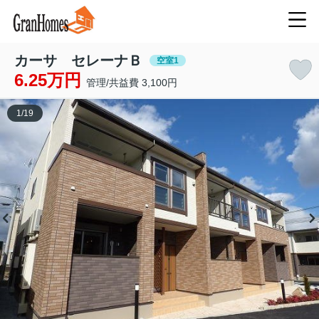
カーサ セレーナＢ
空室1
6.25万円
管理/共益費 3,100円
1
/
19