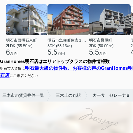
明石市西明石東町
明石市魚住町住吉１丁目
明石市樽屋町
2LDK (55.50㎡)
3DK (53.16㎡)
3DK (50.00㎡)
2
6
5.5
5.5
万円
万円
万円
GranHomes明石店はエリアトップクラスの物件情報数
明石最大級の物件数、お客様の声のGranHomes明
明石市の賃貸は
石店
にご来店ください
三木市の賃貸物件一覧
三木上の丸駅
カーサ セレーナＢ