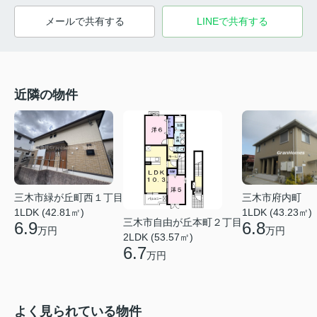
メールで共有する
LINEで共有する
近隣の物件
三木市緑が丘町西１丁目
三木市府内町
1LDK (42.81㎡)
1LDK (43.23㎡)
三木市自由が丘本町２丁目
6.9
6.8
万円
万円
2LDK (53.57㎡)
6.7
万円
よく見られている物件