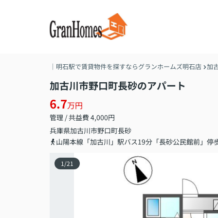
｜明石駅で賃貸物件を探すならグランホームズ明石店
加
加古川市野口町長砂のアパート
6.7
万円
管理 / 共益費 4,000円
兵庫県
加古川市
野口町長砂
山陽本線「加古川」駅バス19分「長砂公民館前」停
1
/
21