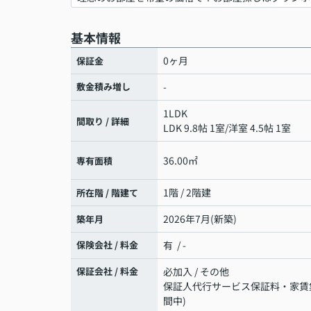
基本情報
0ヶ月
保証金
敷金積み増し
-
1LDK
間取り / 詳細
LDK 9.8帖 1室
/
洋室 4.5帖 1室
36.00㎡
専有面積
1階 / 2階建
所在階 / 階建て
2026年7月(新築)
築年月
保険会社 / 料金
有 / -
保証会社 / 料金
必加入 / その他
保証人代行サービス保証料・家賃集金
間中)