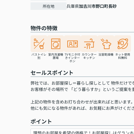
兵庫県
加古川市
野口町長砂
所在地
物件の特徴
バストイレ
室内洗濯機
TVモニタ付
カウンター
浴室乾燥機
ネット使用
別
置場
きインター
キッチン
料無料
ホン
セールスポイント
弊社では、お部屋探し＝暮らし探しとして 物件だけで
お客様がその場所で 「どう暮らすか」というご提案を
上記の物件を含めお打ち合わせが出来ればと思います
他にも気になる物件があれば、お気軽にお声がけくだ
ポイント
理想のお部屋を希望の価格で！お部屋探しはグランホ