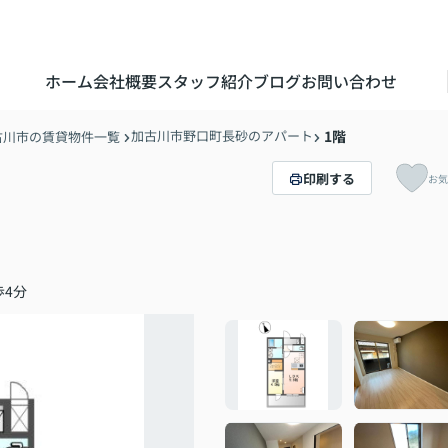
ホーム
会社概要
スタッフ紹介
ブログ
お問い合わせ
加古川市野口町長砂のアパート
1階
古川市の賃貸物件一覧
印刷する
お気
歩4分