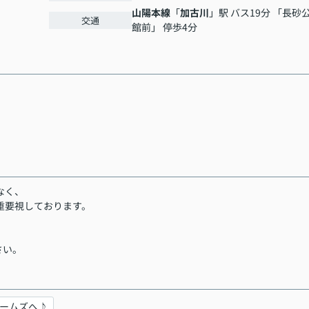
山陽本線
「
加古川
」駅 バス19分 「長砂
交通
館前」 停歩4分
なく、
重要視しております。
。
さい。
ームズへ♪