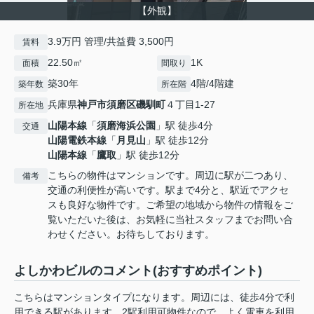
【外観】
3.9万円 管理/共益費 3,500円
賃料
22.50㎡
1K
面積
間取り
築30年
4階/4階建
築年数
所在階
兵庫県
神戸市須磨区
磯馴町
４丁目1-27
所在地
山陽本線
「
須磨海浜公園
」駅 徒歩4分
交通
山陽電鉄本線
「
月見山
」駅 徒歩12分
山陽本線
「
鷹取
」駅 徒歩12分
こちらの物件はマンションです。周辺に駅が二つあり、
備考
交通の利便性が高いです。駅まで4分と、駅近でアクセ
スも良好な物件です。ご希望の地域から物件の情報をご
覧いただいた後は、お気軽に当社スタッフまでお問い合
わせください。お待ちしております。
よしかわビルのコメント(おすすめポイント)
こちらはマンションタイプになります。周辺には、徒歩4分で利
用できる駅があります。2駅利用可物件なので、よく電車を利用