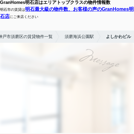
GranHomes明石店はエリアトップクラスの物件情報数
明石最大級の物件数、お客様の声のGranHomes明
明石市の賃貸は
石店
にご来店ください
神戸市須磨区の賃貸物件一覧
須磨海浜公園駅
よしかわビル