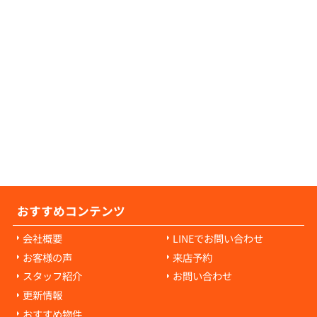
せ。
の原状回復費用について教えてください。
の原状回復費用は、入居者様の故意や過失に
耗・破損に対して発生します。通常の生活で
経年劣化や自然損耗については、原則として
様の負担にはなりません。ご心配な点があれ
当者にご相談ください。
おすすめコンテンツ
会社概要
LINEでお問い合わせ
お客様の声
来店予約
スタッフ紹介
お問い合わせ
更新情報
おすすめ物件