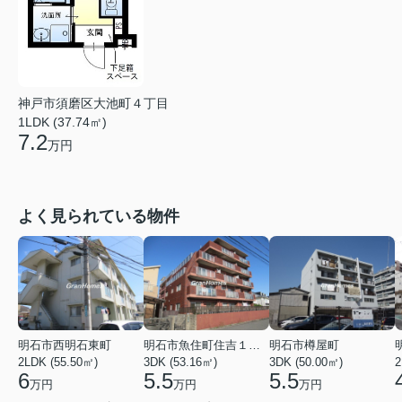
神戸市須磨区大池町４丁目
1LDK (37.74㎡)
7.2
万円
よく見られている物件
明石市西明石東町
明石市魚住町住吉１丁目
明石市樽屋町
2LDK (55.50㎡)
3DK (53.16㎡)
3DK (50.00㎡)
2
6
5.5
5.5
万円
万円
万円