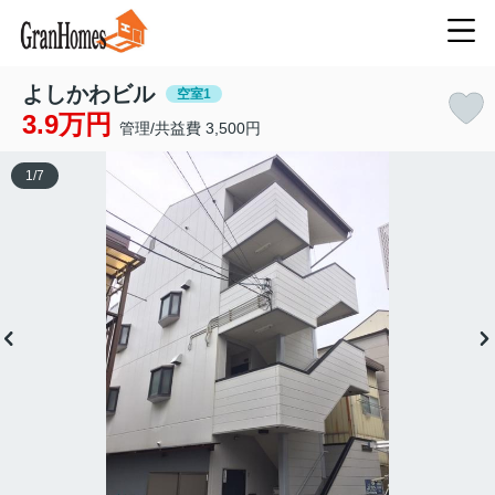
よしかわビル
空室1
3.9万円
管理/共益費 3,500円
1
/
7