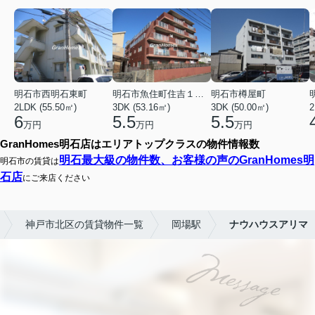
明石市西明石東町
明石市魚住町住吉１丁目
明石市樽屋町
2LDK (55.50㎡)
3DK (53.16㎡)
3DK (50.00㎡)
2
6
5.5
5.5
万円
万円
万円
GranHomes明石店はエリアトップクラスの物件情報数
明石最大級の物件数、お客様の声のGranHomes明
明石市の賃貸は
石店
にご来店ください
神戸市北区の賃貸物件一覧
岡場駅
ナウハウスアリマ