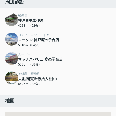
周辺施設
郵便局
神戸唐櫃郵便局
4133ｍ（52分）
コンビニエンスストア
ローソン 神戸鹿の子台店
5118ｍ（64分）
スーパー
マックスバリュ 鹿の子台店
5383ｍ（68分）
神経科・精神科
大池病院(医療法人社団)
6525ｍ（82分）
地図