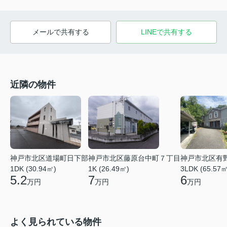
メールで共有する
LINEで共有する
近隣の物件
神戸市北区道場町日下部
神戸市北区藤原台中町７丁目
神戸市北区有
1DK (30.94㎡)
1K (26.49㎡)
3LDK (65.57㎡
5.2
7
6
万円
万円
万円
よく見られている物件