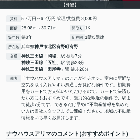
【外観】
5.7万円～6.2万円 管理/共益費 3,000円
賃料
28.08㎡～30.71㎡
1K
面積
間取り
築8年
1階/3階建
築年数
所在階
兵庫県
神戸市北区
有野町有野
所在地
神鉄三田線
「
岡場
」駅 徒歩7分
交通
神鉄三田線
「
五社
」駅 徒歩23分
神鉄三田線
「
田尾寺
」駅 徒歩26分
「ナウハウスアリマ」のここがイチオシ。室内に新鮮な
備考
空気を取り入れやすい風通しが良好な物件です。初期費
用をカードでお支払いいただけるので、カードで決済し
たい方にもおすすめです。魅力的な駅近の物件で、駅ま
で徒歩7分です。できるだけ早めに不動産情報を集めた
い方は当社スタッフまでご連絡ください。地域の不動産
情報をいち早くお届けします。
ナウハウスアリマのコメント(おすすめポイント)