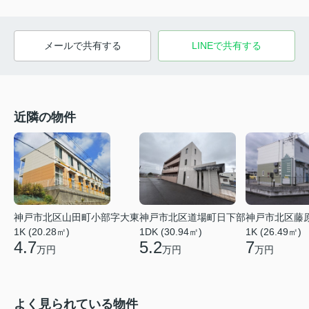
メールで共有する
LINEで共有する
近隣の物件
神戸市北区山田町小部字大東
神戸市北区道場町日下部
神戸市北区藤
1K (20.28㎡)
1DK (30.94㎡)
1K (26.49㎡)
4.7
5.2
7
万円
万円
万円
よく見られている物件