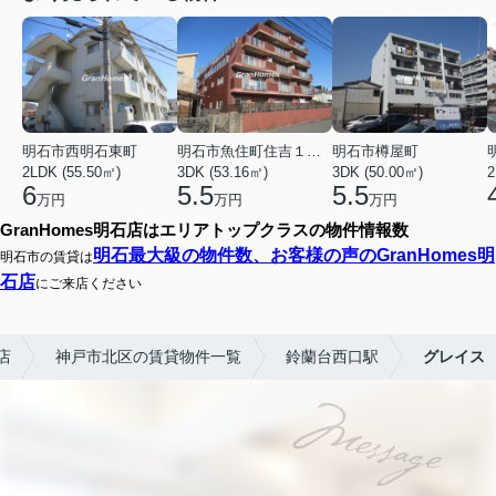
明石市西明石東町
明石市魚住町住吉１丁目
明石市樽屋町
2LDK (55.50㎡)
3DK (53.16㎡)
3DK (50.00㎡)
2
6
5.5
5.5
万円
万円
万円
GranHomes明石店はエリアトップクラスの物件情報数
明石最大級の物件数、お客様の声のGranHomes明
明石市の賃貸は
石店
にご来店ください
店
神戸市北区の賃貸物件一覧
鈴蘭台西口駅
グレイス