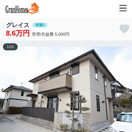
グレイス
空室1
8.6万円
管理/共益費 5,000円
1
/
15