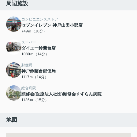
周辺施設
コンビニエンスストア
セブンイレブン 神戸山田小部店
749ｍ（10分）
スーパー
ダイエー鈴蘭台店
1080ｍ（14分）
郵便局
神戸鈴蘭台郵便局
1117ｍ（14分）
総合病院
顕修会(医療法人社団)顕修会すずらん病院
1136ｍ（15分）
地図