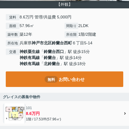
【外観】
8.6万円 管理/共益費 5,000円
賃料
57.96㎡
2LDK
面積
間取り
築12年
1階/2階建
築年数
所在階
兵庫県
神戸市北区
鈴蘭台西町
６丁目5-14
所在地
神鉄粟生線
「
鈴蘭台西口
」駅 徒歩15分
交通
神鉄有馬線
「
鈴蘭台
」駅 徒歩14分
神鉄有馬線
「
北鈴蘭台
」駅 徒歩18分
お問い合わせ
無料
グレイスの募集中物件
101
8.6万円
1階 / 17.53坪(57.96㎡)