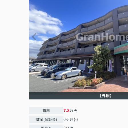
【外観】
7.8
万円
賃料
0ヶ月(-)
敷金(保証金)