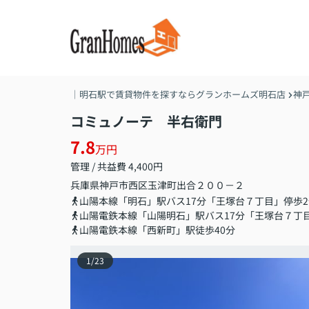
｜明石駅で賃貸物件を探すならグランホームズ明石店
神
コミュノーテ 半右衛門
7.8
万円
管理 / 共益費 4,400円
兵庫県
神戸市西区
玉津町出合
２００－２
山陽本線「明石」駅バス17分「王塚台７丁目」停歩2
山陽電鉄本線「山陽明石」駅バス17分「王塚台７丁
山陽電鉄本線「西新町」駅徒歩40分
1
/
23