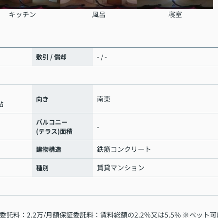
キッチン
風呂
寝室
- / -
敷引 / 償却
南東
向き
帖
バルコニー
-
(テラス)面積
鉄筋コンクリート
建物構造
賃貸マンション
種別
託料：2.2万/月額保証委託料：賃料総額の2.2％又は5.5％ ※ペット可