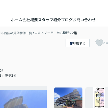
ホーム
会社概要
スタッフ紹介
ブログ
お問い合わせ
コミュノーテ 半右衛門
2階
戸市西区の賃貸物件一覧
印刷する
お気
分
目」停歩2分