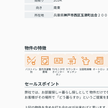
2LDK
間取り
南東
向き
兵庫県
神戸市西区
玉津町出合
２００
所在地
物件の特徴
バストイレ
室内洗濯機
TVモニタ付
カウンター
浴室乾燥機
オートロッ
別
置場
きインター
キッチン
ク
ホン
セールスポイント
弊社では、お部屋探し＝暮らし探しとして 物件だけで
お客様がその場所で 「どう暮らすか」というご提案を
上記の物件を含めお打ち合わせが出来ればと思います