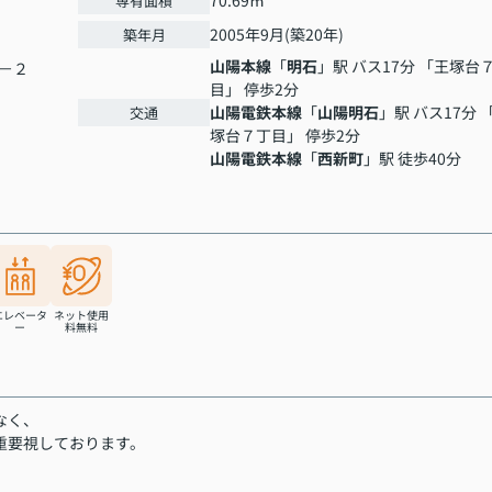
70.69㎡
専有面積
2005年9月(築20年)
築年月
山陽本線
「
明石
」駅 バス17分 「王塚台
－２
目」 停歩2分
山陽電鉄本線
「
山陽明石
」駅 バス17分 
交通
塚台７丁目」 停歩2分
山陽電鉄本線
「
西新町
」駅 徒歩40分
エレベータ
ネット使用
ー
料無料
なく、
重要視しております。
。