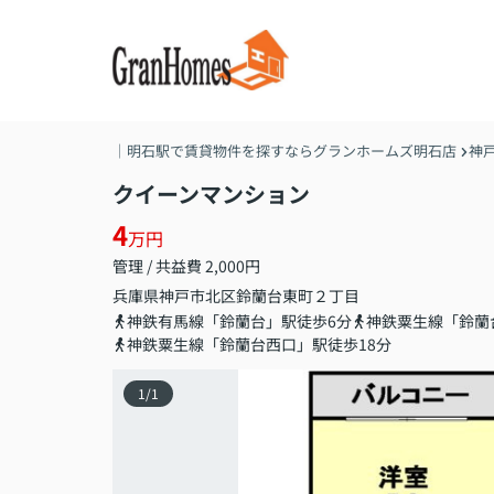
｜明石駅で賃貸物件を探すならグランホームズ明石店
神
クイーンマンション
4
万円
管理 / 共益費 2,000円
兵庫県
神戸市北区
鈴蘭台東町
２丁目
神鉄有馬線「鈴蘭台」駅徒歩6分
神鉄粟生線「鈴蘭
神鉄粟生線「鈴蘭台西口」駅徒歩18分
1
/
1