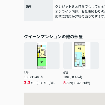
備考
クレジットをお持ちでなくても全
オンライン内見、お仕事終わりの
柔軟に対応が弊社の売りです！な
クイーンマンションの他の部屋
3階
6階
1DK (30.40㎡)
1DK (30.40㎡)
3.3
5
万円(
0.36
万円/坪)
万円(
0.54
万円/坪)