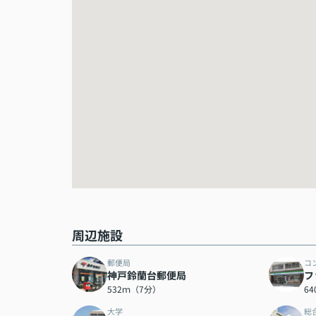
周辺施設
郵便局
コ
神戸鈴蘭台郵便局
フ
532ｍ（7分）
6
大学
総