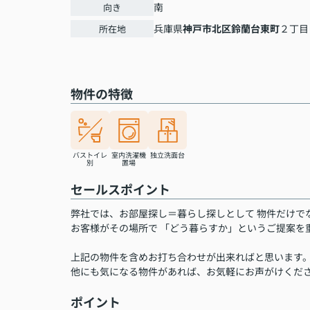
南
向き
兵庫県
神戸市北区
鈴蘭台東町
２丁目
所在地
物件の特徴
バストイレ
室内洗濯機
独立洗面台
別
置場
セールスポイント
弊社では、お部屋探し＝暮らし探しとして 物件だけで
お客様がその場所で 「どう暮らすか」というご提案を
上記の物件を含めお打ち合わせが出来ればと思います
他にも気になる物件があれば、お気軽にお声がけくだ
ポイント