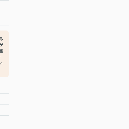
る
が
空
な
い