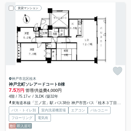
賃貸マンション
神戸市北区桂木
神戸北町ソレアードコートB棟
7.5
万円
管理/共益費4,000円
4階 / 75.17㎡ / 3LDK /築32年
東海道本線「三ノ宮」駅 バス38分 神戸市営バス「桂木３丁目」 停歩7分
バス・トイレ別
室内洗濯機置場
エアコン
バルコニー
フローリング
電気有
敷0
即入居可