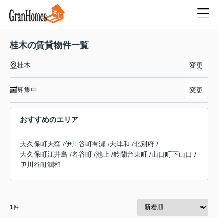
桂木の賃貸物件一覧
桂木
変更
募集中
変更
おすすめのエリア
大久保町大窪
/
伊川谷町有瀬
/
大津和
/
北別府
/
大久保町江井島
/
名谷町
/
池上
/
鈴蘭台東町
/
山口町下山口
/
伊川谷町潤和
1
件